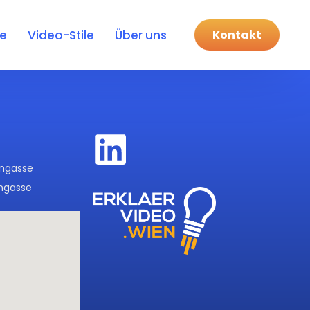
Kontakt
se
Video-Stile
Über uns
engasse
engasse