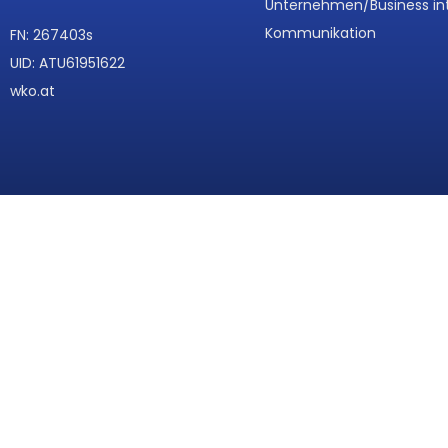
Unternehmen/Business in
Kommunikation
FN: 267403s
UID: ATU61951622
wko.at