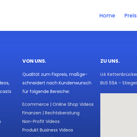
Home
Prei
VON UNS.
ZU UNS.
Qualität zum Fixpreis, maßge-
U4 Kettenbrück
deos,
schneidert nach Kundenwunsch
BUS 59A – Stieg
casts
für folgende Bereiche:
Ecommerce | Online Shop Videos
Finanzen | Rechtsberatung
n
Non-Profit Videos
Produkt Business Videos