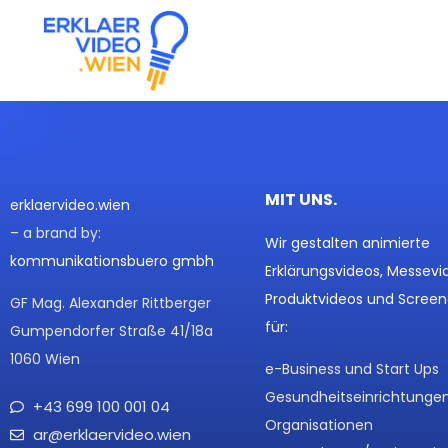
MIT UNS.
erklaervideo.wien
– a brand by:
Wir gestalten animierte
kommunikationsbuero gmbh
Erklärungsvideos, Messevi
Produktvideos und Screen
GF Mag. Alexander Rittberger
für:
Gumpendorfer Straße 41/18a
1060 Wien
e-Business und Start Ups
Gesundheitseinrichtunge
+43 699 100 001 04
Organisationen
ar@erklaervideo.wien